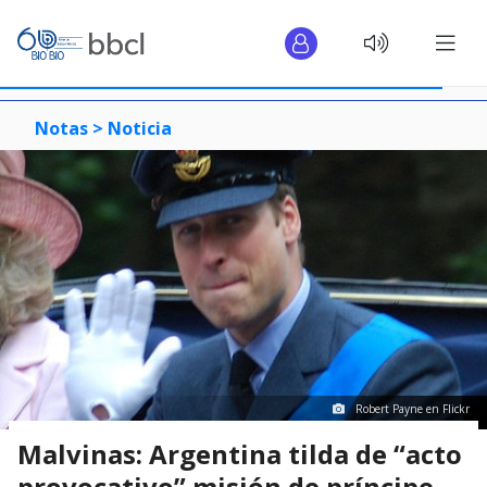
Notas >
Noticia
Robert Payne en Flickr
Malvinas: Argentina tilda de “acto
provocativo” misión de príncipe