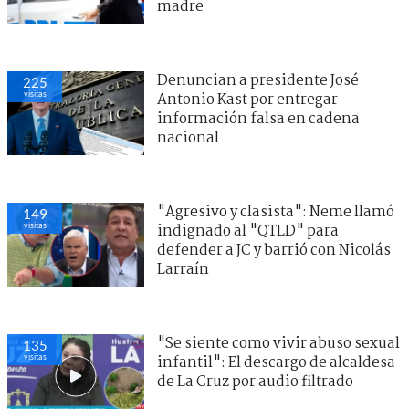
madre
Denuncian a presidente José
225
visitas
Antonio Kast por entregar
información falsa en cadena
nacional
"Agresivo y clasista": Neme llamó
149
visitas
indignado al "QTLD" para
defender a JC y barrió con Nicolás
Larraín
"Se siente como vivir abuso sexual
135
visitas
infantil": El descargo de alcaldesa
de La Cruz por audio filtrado