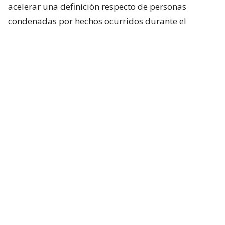
acelerar una definición respecto de personas
condenadas por hechos ocurridos durante el
estallido social, particularmente uniformados.
Incluso, si bien en el oficialismo no existía una
expectativa real de que el presidente anunciara algo
al respecto durante su última cadena nacional,
tanto Republicanos como el Partido Nacional
Libertario esperaban, al menos, una señal política
sobre la materia. Pero eso no ocurrió.
Consultado hoy sobre si ya tomó una decisión, el
presidente José Antonio Kast evitó entregar una
definición:
“Respecto de los indultos, eso lo ha sido muy claro el
ministro de Justicia,
se van a ir analizando las