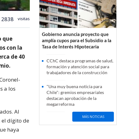
2838
visitas
Gobierno anuncia proyecto que
o que
amplía cupos para el Subsidio a la
Tasa de Interés Hipotecaria
os con la
erca de 40
CChC destaca programas de salud,
mio.
formación y atención social para
trabajadores de la construcción
 Coronel-
"Una muy buena noticia para
s a los
Chile": gremios empresariales
destacan aprobación de la
megarreforma
ados. Al
MÁS NOTICIAS
el dígito de
que haya