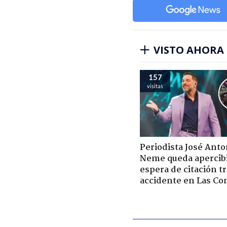
VISTO AHORA
157
visitas
Periodista José Anto
Neme queda apercib
espera de citación t
accidente en Las Co