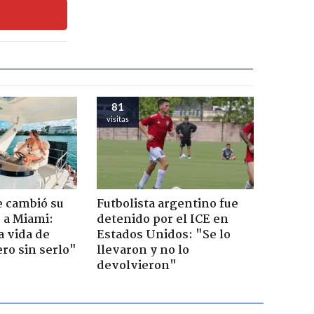
81
visitas
e cambió su
Futbolista argentino fue
r a Miami:
detenido por el ICE en
a vida de
Estados Unidos: "Se lo
ero sin serlo"
llevaron y no lo
devolvieron"