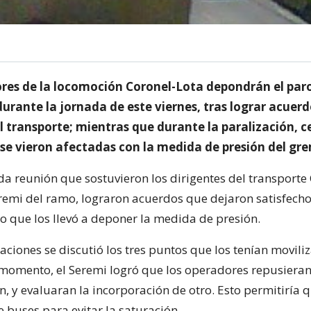
res de la locomoción Coronel-Lota depondrán el par
urante la jornada de este viernes, tras lograr acuerd
 transporte; mientras que durante la paralización, c
 se vieron afectadas con la medida de presión del gre
da reunión que sostuvieron los dirigentes del transporte
eremi del ramo, lograron acuerdos que dejaron satisfecho
lo que los llevó a deponer la medida de presión.
aciones se discutió los tres puntos que los tenían moviliz
momento, el Seremi logró que los operadores repusieran 
n, y evaluaran la incorporación de otro. Esto permitiría 
 buses para evitar la saturación.