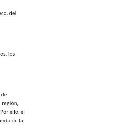
co, del
os, los
 de
 región,
or ello, el
anda de la