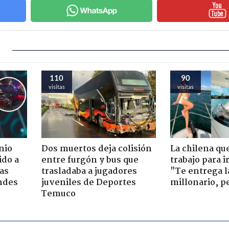
110
90
visitas
visitas
nio
Dos muertos deja colisión
La chilena qu
ido a
entre furgón y bus que
trabajo para i
ras
trasladaba a jugadores
"Te entrega l
ndes
juveniles de Deportes
millonario, p
Temuco