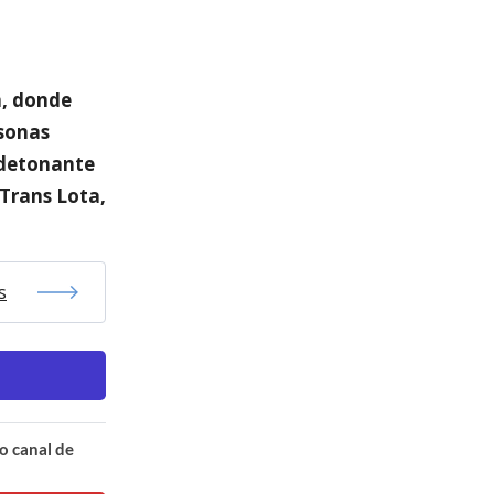
n, donde
rsonas
 detonante
 Trans Lota,
s
o canal de