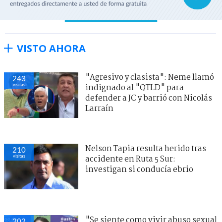
VISTO AHORA
"Agresivo y clasista": Neme llamó
243
visitas
indignado al "QTLD" para
defender a JC y barrió con Nicolás
Larraín
Nelson Tapia resulta herido tras
210
visitas
accidente en Ruta 5 Sur:
investigan si conducía ebrio
"Se siente como vivir abuso sexual
202