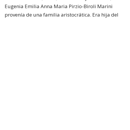
Eugenia Emilia Anna Maria Pirzio-Biroli Marini
provenía de una familia aristocrática. Era hija del
general Alessandro Pirzio-Biroli y de la condesa
Ángela Marini, según lo publicado por el
Diario
Regional de Aysén
.
Antes de llegar a Chile, quien se transformaría en
una fuerte figura de autoridad en la Patagonia
nacional, destacó como deportista y logró
reconocimientos en diferentes disciplinas de
atletismo y participó activamente en la promoción
del deporte femenino en Italia.
En medio de su juventud,
Pirzio-Biroli conoció al
académico chileno Genaro Godoy Arriaza
, pero la
Segunda Guerra Mundial los motivó a dejar atrás