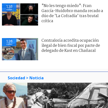
"No les tengo miedo": Fran
138
visitas
García-Huidobro manda recado a
dúo de ’La Cofradía’ tras brutal
crítica
Contraloría acredita ocupación
128
visitas
ilegal de bien fiscal por parte de
delegado de Kast en Chañaral
Sociedad
> Noticia