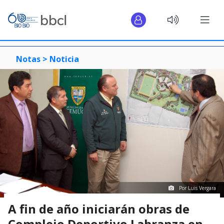
Notas >
Noticia
Por Luis Vergara
A fin de año iniciarán obras de
Complejo Deportivo Labranza en