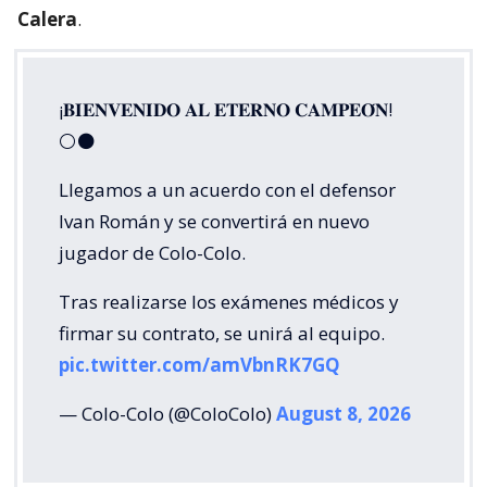
Calera
.
¡𝐁𝐈𝐄𝐍𝐕𝐄𝐍𝐈𝐃𝐎 𝐀𝐋 𝐄𝐓𝐄𝐑𝐍𝐎 𝐂𝐀𝐌𝐏𝐄𝐎́𝐍!
⚪⚫
Llegamos a un acuerdo con el defensor
Ivan Román y se convertirá en nuevo
jugador de Colo-Colo.
Tras realizarse los exámenes médicos y
firmar su contrato, se unirá al equipo.
pic.twitter.com/amVbnRK7GQ
— Colo-Colo (@ColoColo)
August 8, 2026