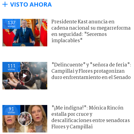
VISTO AHORA
Presidente Kast anuncia en
137
visitas
cadena nacional su megarreforma
en seguridad: "Seremos
implacables"
"Delincuente" y "señora de feria":
111
visitas
Campillai y Flores protagonizan
duro enfrentamiento en el Senado
"¡Me indigna!": Mónica Rincón
91
visitas
estalla por cruce y
descalificaciones entre senadoras
Flores y Campillai