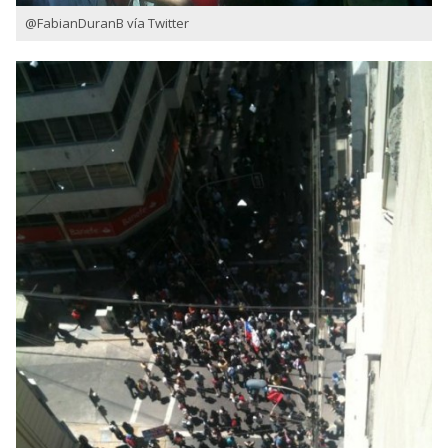
@FabianDuranB vía Twitter