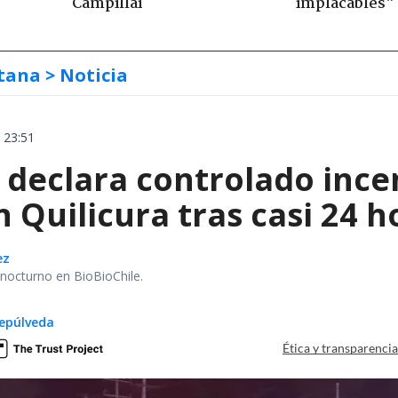
Campillai
implacables"
tana
> Noticia
 23:51
declara controlado ince
 Quilicura tras casi 24 
ez
r nocturno en BioBioChile.
epúlveda
Ética y transparenci