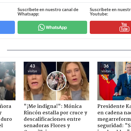
Suscríbete en nuestro canal de
Suscríbete en nuestr
Whatsapp:
Youtube:
43
36
visitas
visitas
eñora
"¡Me indigna!": Mónica
Presidente K
y
Rincón estalla por cruce y
en cadena nac
 duro
descalificaciones entre
megarreform
el
senadoras Flores y
seguridad: "