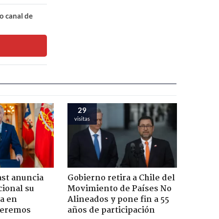
o canal de
29
visitas
ast anuncia
Gobierno retira a Chile del
ional su
Movimiento de Países No
a en
Alineados y pone fin a 55
Seremos
años de participación