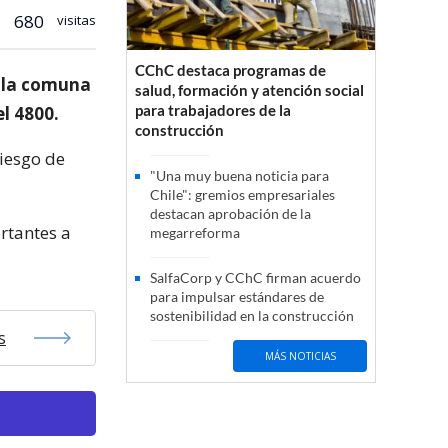
680
visitas
CChC destaca programas de
n la comuna
salud, formación y atención social
para trabajadores de la
l 4800.
construcción
riesgo de
"Una muy buena noticia para
Chile": gremios empresariales
destacan aprobación de la
rtantes a
megarreforma
SalfaCorp y CChC firman acuerdo
para impulsar estándares de
sostenibilidad en la construcción
s
MÁS NOTICIAS