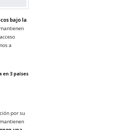
ocos bajo la
 mantienen
 acceso
amos a
a en 3 países
ción por su
, mantienen
ienen una