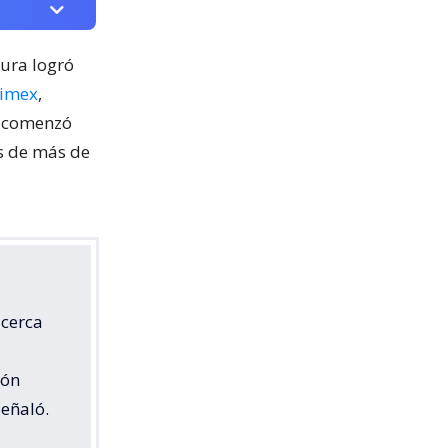
cura logró
nimex
,
o comenzó
os de más de
 cerca
ión
señaló.