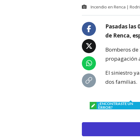
Incendio en Renca | Rodri
Pasadas las 0
de Renca, esp
Bomberos de S
propagación a
El siniestro 
dos familias.
¿ENCONTRASTE UN
ERROR?