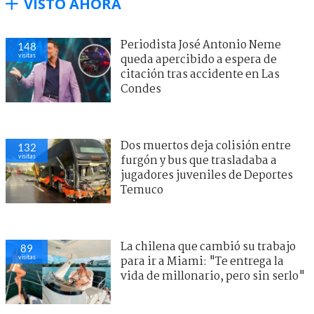
VISTO AHORA
Periodista José Antonio Neme
148
visitas
queda apercibido a espera de
citación tras accidente en Las
Condes
Dos muertos deja colisión entre
132
visitas
furgón y bus que trasladaba a
jugadores juveniles de Deportes
Temuco
La chilena que cambió su trabajo
89
visitas
para ir a Miami: "Te entrega la
vida de millonario, pero sin serlo"