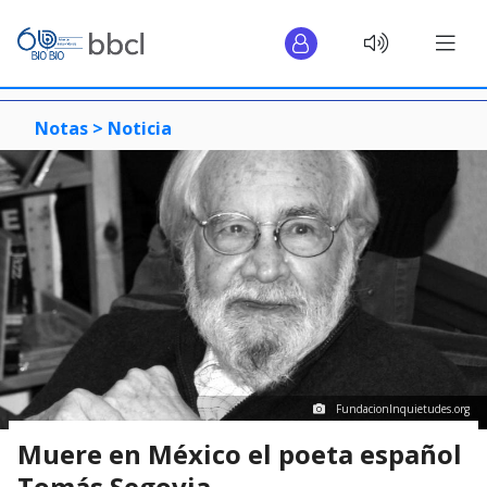
Notas >
Noticia
FundacionInquietudes.org
Muere en México el poeta español
Tomás Segovia