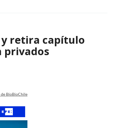
y retira capítulo
a privados
a de BioBioChile