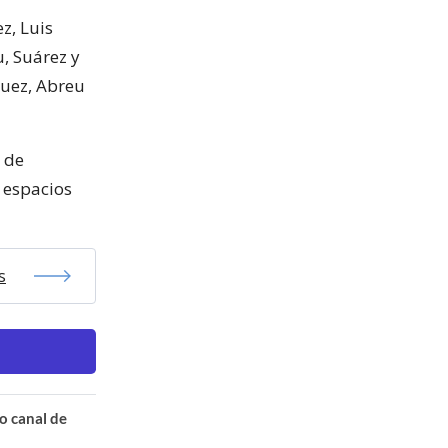
z, Luis
, Suárez y
guez, Abreu
 de
 espacios
s
o canal de