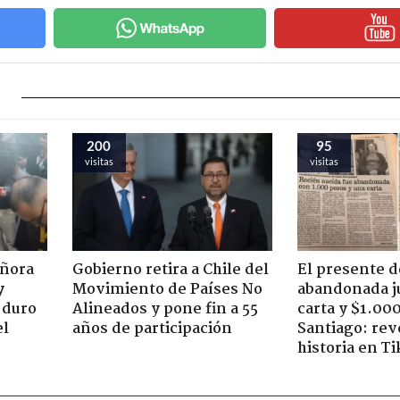
200
95
visitas
visitas
eñora
Gobierno retira a Chile del
El presente d
y
Movimiento de Países No
abandonada j
 duro
Alineados y pone fin a 55
carta y $1.00
el
años de participación
Santiago: rev
historia en T