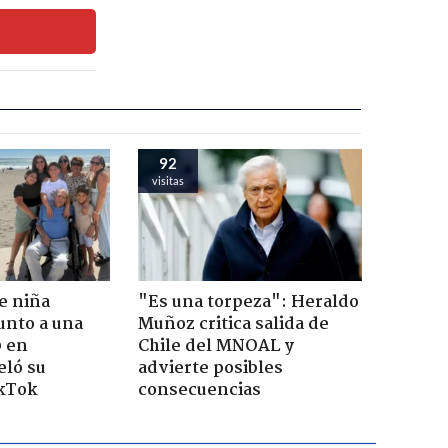
92
visitas
e niña
"Es una torpeza": Heraldo
unto a una
Muñoz critica salida de
0 en
Chile del MNOAL y
eló su
advierte posibles
ikTok
consecuencias