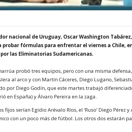
ador nacional de Uruguay, Oscar Washington Tabáre
 probar fórmulas para enfrentar el viernes a Chile, e
por las Eliminatorias Sudamericanas.
charrúa probó tres equipos, pero con una misma defensa,
era al arco y con Martín Cáceres, Diego Lugano, Sebast
uido por Diego Godín, que este martes trabajó diferencia
ió en España) y Álvaro Pereira en la zaga.
os fijos serían Egidio Arévalo Ríos, el ‘Ruso’ Diego Pérez y
único con un poco más de fútbol. Los otros dos estarán pa