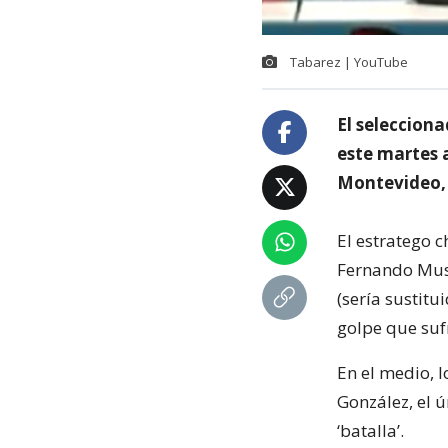
Tabarez | YouTube
El seleccion
este martes a
Montevideo, 
El estratego 
Fernando Musl
(sería sustit
golpe que sufr
En el medio, l
González, el 
‘batalla’.