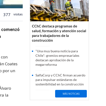
377
visitas
CChC destaca programas de
z, comenzó
salud, formación y atención social
para trabajadores de la
n
construcción
"Una muy buena noticia para
Chile": gremios empresariales
 con
destacan aprobación de la
ián Coates
megarreforma
do por un
SalfaCorp y CChC firman acuerdo
para impulsar estándares de
sostenibilidad en la construcción
 Álvaro
MÁS NOTICIAS
ra la