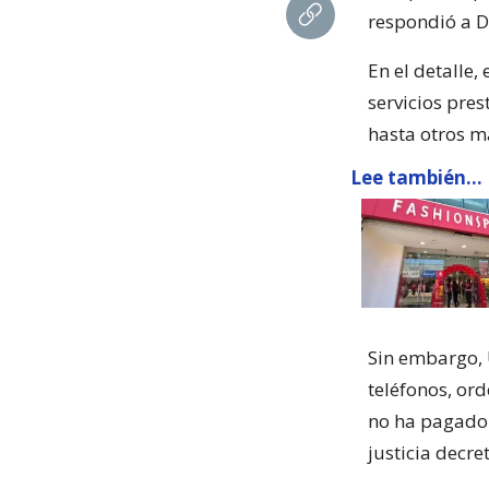
respondió a D
En el detalle
servicios pre
hasta otros m
Lee también...
Sin embargo, 
teléfonos, ord
no ha pagado 
justicia decre