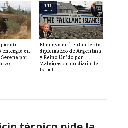
141
visitas
 puente
El nuevo enfrentamiento
6 emergió en
diplomático de Argentina
a Serena por
y Reino Unido por
tuvo
Malvinas en un diario de
Israel
cio técnico pide la