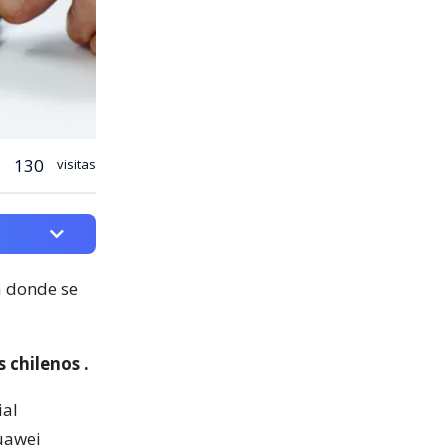
130
visitas
 donde se
s chilenos
.
ial
Huawei