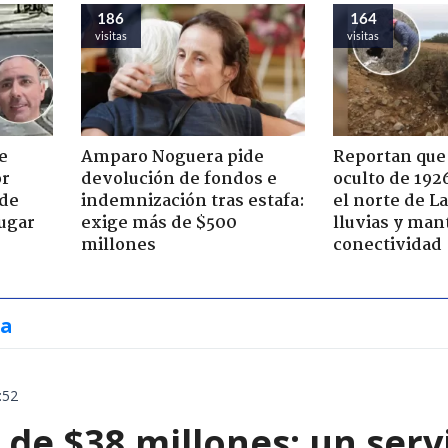
186
164
visitas
visitas
e
Amparo Noguera pide
Reportan que
or
devolución de fondos e
oculto de 192
 de
indemnización tras estafa:
el norte de L
jugar
exige más de $500
lluvias y man
millones
conectividad
ia
:52
de $38 millones: un servi