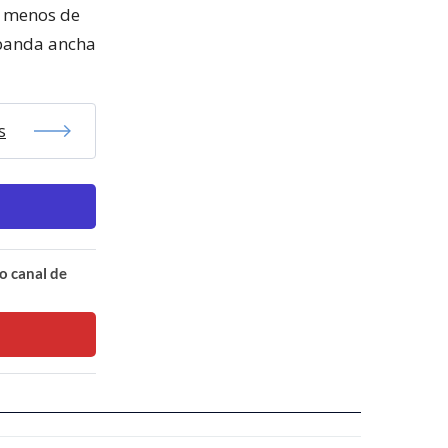
en menos de
e banda ancha
s
o canal de