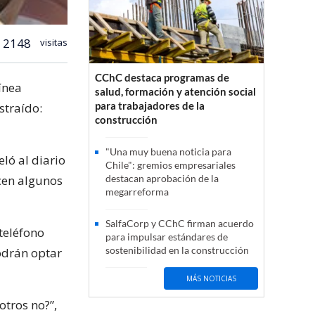
2148
visitas
CChC destaca programas de
ínea
salud, formación y atención social
para trabajadores de la
straído:
construcción
"Una muy buena noticia para
ló al diario
Chile": gremios empresariales
cen algunos
destacan aprobación de la
megarreforma
SalfaCorp y CChC firman acuerdo
teléfono
para impulsar estándares de
sostenibilidad en la construcción
podrán optar
MÁS NOTICIAS
otros no?”,