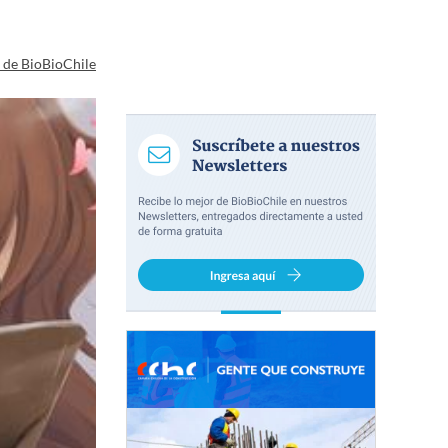
a de BioBioChile