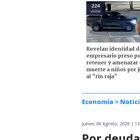
224
visitas
Revelan identidad d
empresario preso p
retener y amenazar
muerte a niños por 
al "rin raja"
Economía
> Notic
Jueves 06 Agosto, 2026 | 13
Por deuda 