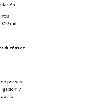
uidación.
intos
 $10 mil-
los dueños de
ido por sus
ligación” y
 que la