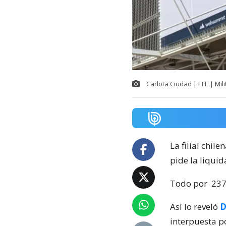
Carlota Ciudad | EFE | Mil
La filial chil
pide la liquid
Todo por
237
Así lo reveló
D
interpuesta po