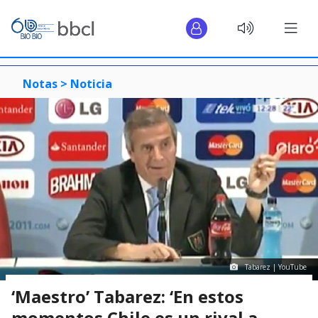
Notas >
Noticia
Tabarez | YouTube
‘Maestro’ Tabarez: ‘En estos
momentos Chile es un rival a