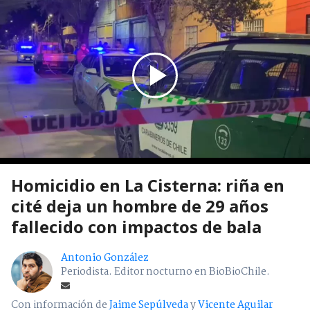
Homicidio en La Cisterna: riña en
cité deja un hombre de 29 años
fallecido con impactos de bala
Antonio González
Periodista. Editor nocturno en BioBioChile.
Con información de
Jaime Sepúlveda
y
Vicente Aguilar