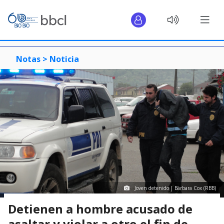
Notas >
Noticia
Joven detenido | Bárbara Cox (RBB)
Detienen a hombre acusado de
asaltar y violar a otro el fin de