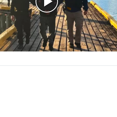
VER RESUMEN
a Antártica Chilena, la Policía de Investigaciones (PDI), en
con la Autoridad Marítima,
detuvo a un hombre de 46 a
fugo de la justicia y es investigado por el delito de pro
exual de niños, niñas y adolescentes
, hechos ocurridos e