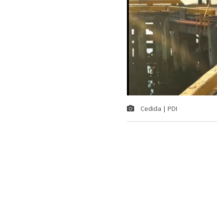
Cedida | PDI
En la provinci
coordinación 
encontraba pró
explotación s