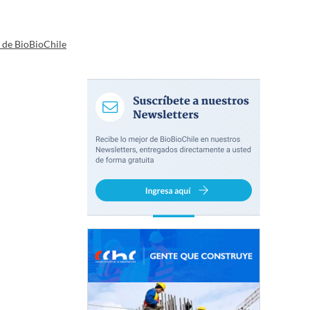
a de BioBioChile