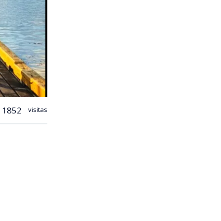
1852
visitas
ños que se
mover la
n Punta