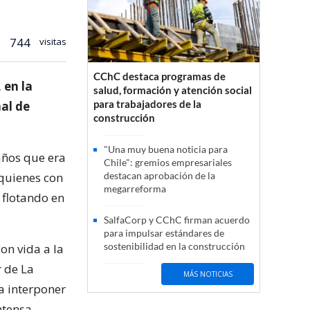
744
visitas
CChC destaca programas de
 en la
salud, formación y atención social
para trabajadores de la
al de
construcción
"Una muy buena noticia para
 años que era
Chile": gremios empresariales
 quienes con
destacan aprobación de la
megarreforma
 flotando en
SalfaCorp y CChC firman acuerdo
para impulsar estándares de
sostenibilidad en la construcción
on vida a la
 de La
MÁS NOTICIAS
a interponer
ntensa