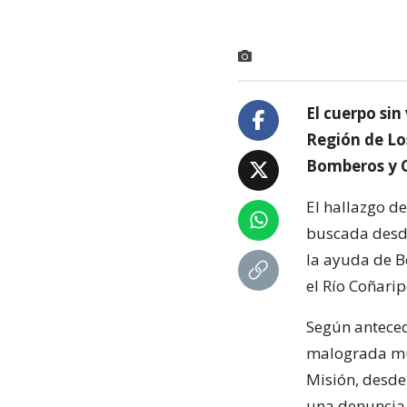
El cuerpo sin
Región de Lo
Bomberos y C
El hallazgo de
buscada desde
la ayuda de B
el Río Coñarip
Según anteced
malograda muj
Misión, desde
una denuncia 