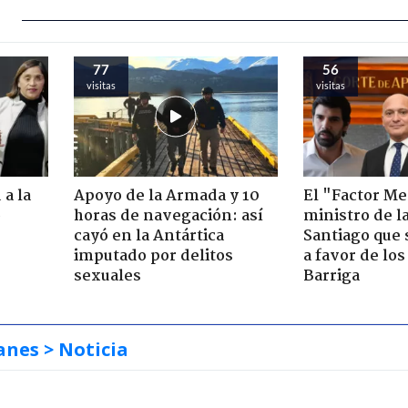
77
56
visitas
visitas
 a la
Apoyo de la Armada y 10
El "Factor Me
o
horas de navegación: así
ministro de l
cayó en la Antártica
Santiago que
imputado por delitos
a favor de lo
sexuales
Barriga
anes
> Noticia