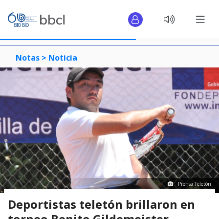
Notas >
Noticia
Prensa Teletón
Deportistas teletón brillaron en
torneo Benito Gildemeister