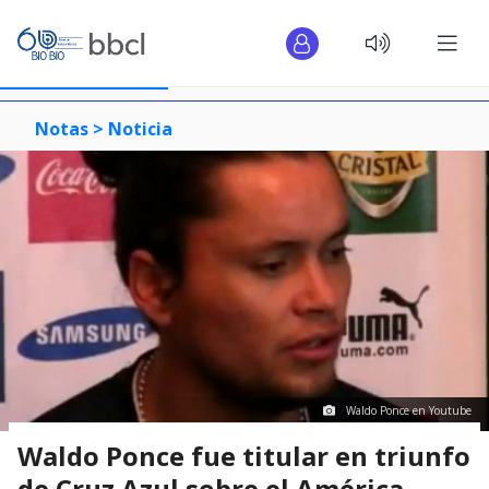
Notas >
Noticia
Waldo Ponce en Youtube
Waldo Ponce fue titular en triunfo
de Cruz Azul sobre el América