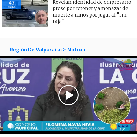
Revelan identidad de empresario
43
visitas
preso por retener y amenazar de
muerte a niños por jugar al "rin
raja"
Región De Valparaíso
> Noticia