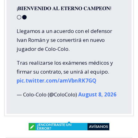
¡𝐁𝐈𝐄𝐍𝐕𝐄𝐍𝐈𝐃𝐎 𝐀𝐋 𝐄𝐓𝐄𝐑𝐍𝐎 𝐂𝐀𝐌𝐏𝐄𝐎́𝐍!
⚪⚫
Llegamos a un acuerdo con el defensor
Ivan Román y se convertirá en nuevo
jugador de Colo-Colo.
Tras realizarse los exámenes médicos y
firmar su contrato, se unirá al equipo.
pic.twitter.com/amVbnRK7GQ
— Colo-Colo (@ColoColo)
August 8, 2026
¿ENCONTRASTE UN
AVÍSANOS
ERROR?