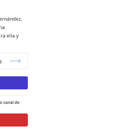
Hernández,
una
ra ella y
s
o canal de