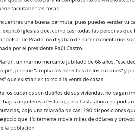
ede facilitarle “las cosas”.
encuentras una buena permuta, pues puedes vender tu c
, explicó Iglesias que, como casi todas las personas que
 la “bolsa” de Prado, no dejaban de hacer comentarios sob
ada por el presidente Raúl Castro.
Martín, un marino mercante jubilado de 68 años, “ese dec
olpe”, porque “amplía los derechos de los cubanos” y pon
es” que existían en torno a la venta de casas.
e los cubanos son dueños de sus viviendas, no pagan i
n bajos alquileres al Estado, pero hasta ahora no podían
mutarlas, bajo una telaraña de casi 190 disposiciones qu
negocio que ilícitamente movía miles de dólares y provo
e la población.