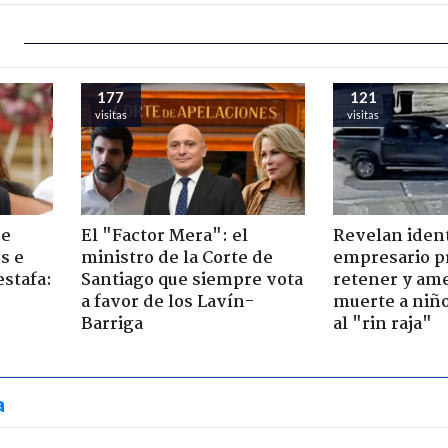
177
121
visitas
visitas
de
El "Factor Mera": el
Revelan iden
s e
ministro de la Corte de
empresario p
estafa:
Santiago que siempre vota
retener y am
a favor de los Lavín-
muerte a niño
Barriga
al "rin raja"
a