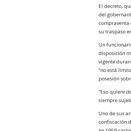
El decreto, q
del gobernant
compraventa d
su traspaso en
Un funcionari
disposición m
vigente duran
“no está limit
posesión sobre
“Eso quiere d
siempre sujeto
Uno de sus ar
confiscación d
en 1959 casti