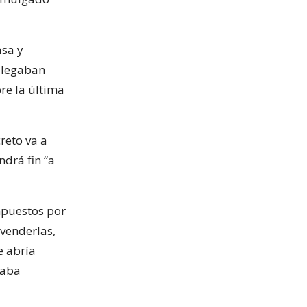
asa y
 llegaban
re la última
reto va a
drá fin “a
mpuestos por
 venderlas,
e abría
caba