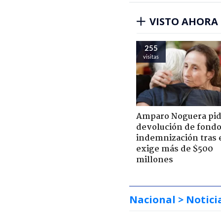
VISTO AHORA
255
visitas
Amparo Noguera pi
devolución de fondo
indemnización tras 
exige más de $500
millones
Nacional
> Notici