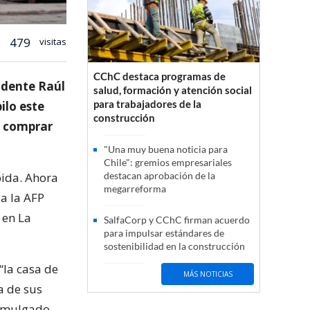
479
visitas
CChC destaca programas de
sidente Raúl
salud, formación y atención social
para trabajadores de la
ilo este
construcción
y comprar
"Una muy buena noticia para
Chile": gremios empresariales
bida. Ahora
destacan aprobación de la
megarreforma
a la AFP
 en La
SalfaCorp y CChC firman acuerdo
para impulsar estándares de
sostenibilidad en la construcción
“la casa de
MÁS NOTICIAS
a de sus
romulgado