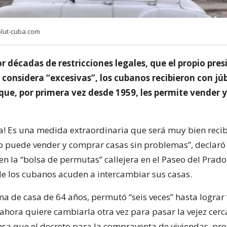
lut-cuba.com
 décadas de restricciones legales, que el propio pre
considera “excesivas”, los cubanos recibieron con júb
 que, por primera vez desde 1959, les permite vender 
! Es una medida extraordinaria que será muy bien reci
 puede vender y comprar casas sin problemas”, declaró 
 en la “bolsa de permutas” callejera en el Paseo del Prado
 los cubanos acuden a intercambiar sus casas.
ma de casa de 64 años, permutó “seis veces” hasta lograr 
 ahora quiere cambiarla otra vez para pasar la vejez cerc
iensa que el decreto para la compraventa de viviendas, p