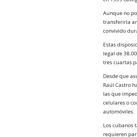
Aunque no pod
transferirla a
convivido dur
Estas disposi
legal de 38.00
tres cuartas p
Desde que asu
Raúl Castro ha
las que imped
celulares o c
automóviles.
Los cubanos t
requieren para