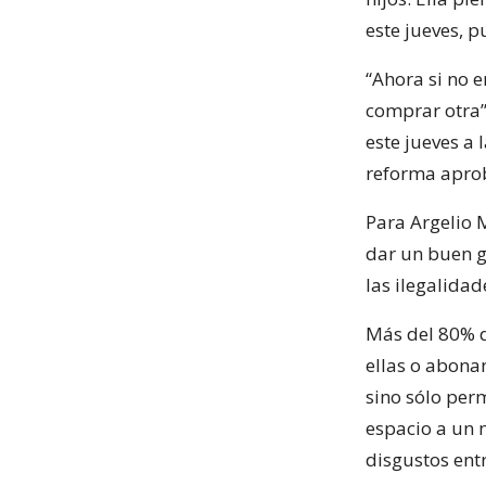
este jueves, pu
“Ahora si no 
comprar otra”
este jueves a
reforma aprob
Para Argelio 
dar un buen g
las ilegalidad
Más del 80% d
ellas o abona
sino sólo per
espacio a un 
disgustos entr