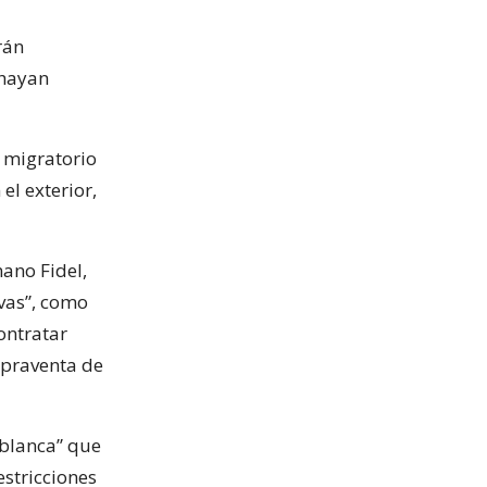
rán
 hayan
 migratorio
el exterior,
ano Fidel,
ivas”, como
ontratar
mpraventa de
 blanca” que
estricciones