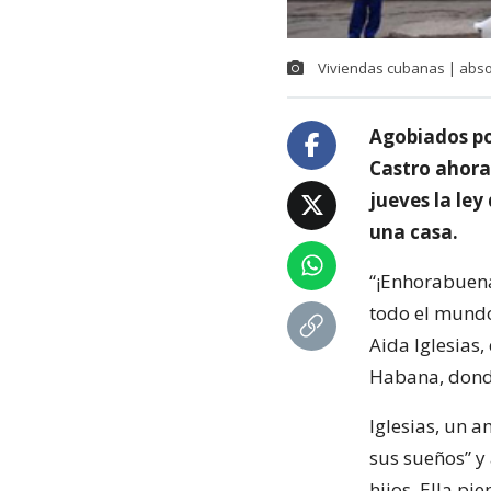
Viviendas cubanas | abso
Agobiados por
Castro ahora 
jueves la ley
una casa.
“¡Enhorabuena
todo el mundo
Aida Iglesias,
Habana, donde
Iglesias, un a
sus sueños” y
hijos. Ella p