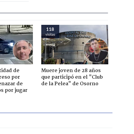
118
visitas
tidad de
Muere joven de 28 años
reso por
que participó en el "Club
enazar de
de la Pelea" de Osorno
s por jugar