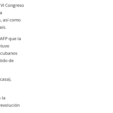
 VI Congreso
la
a, así como
aís.
 AFP que la
stuvo
s cubanos
tido de
casa),
 la
 revolución