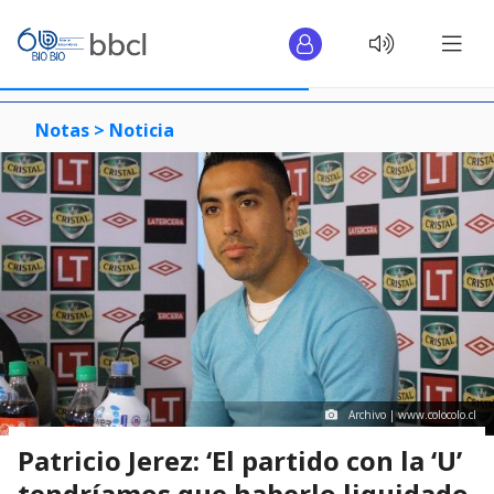
Notas >
Noticia
Archivo | www.colocolo.cl
Patricio Jerez: ‘El partido con la ‘U’
tendríamos que haberlo liquidado