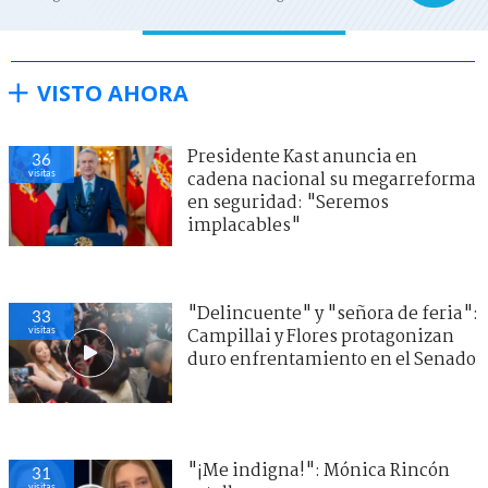
VISTO AHORA
Presidente Kast anuncia en
36
visitas
cadena nacional su megarreforma
en seguridad: "Seremos
implacables"
"Delincuente" y "señora de feria":
33
visitas
Campillai y Flores protagonizan
duro enfrentamiento en el Senado
"¡Me indigna!": Mónica Rincón
31
visitas