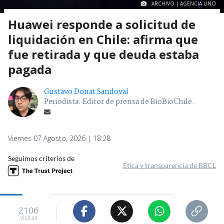
ARCHIVO | AGENCIA UNO
Huawei responde a solicitud de
liquidación en Chile: afirma que
fue retirada y que deuda estaba
pagada
Gustavo Donat Sandoval
Periodista. Editor de prensa de BioBioChile.
Viernes 07 Agosto, 2026 | 18:28
Seguimos criterios de
Ética y transparencia de BBCL
2106
visitas