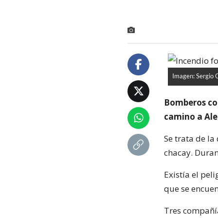
Imagen: Sergio 
Bomberos cont
camino a Ale
Se trata de l
chacay. Duran
Existía el pel
que se encue
Tres compañía