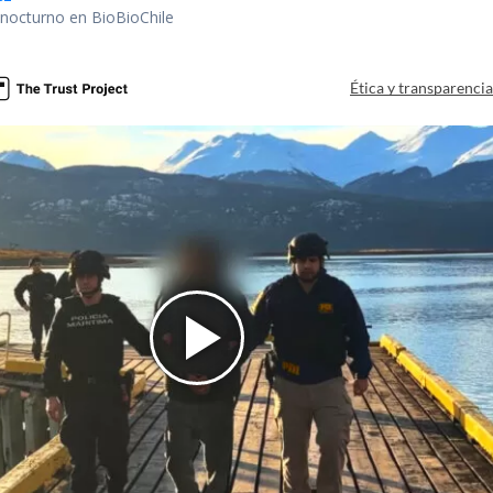
r nocturno en BioBioChile
Ética y transparenci