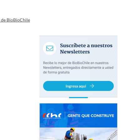
a de BioBioChile