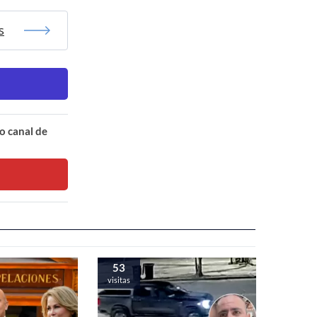
s
o canal de
53
visitas