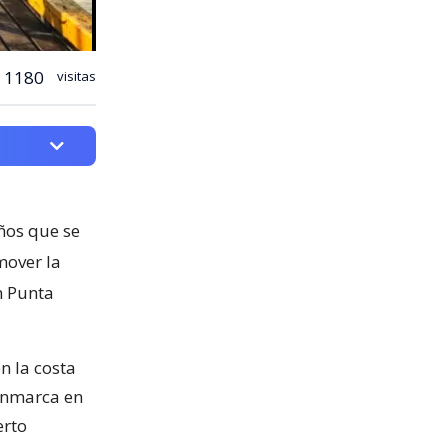
1180
visitas
ños que se
mover la
n Punta
n la costa
 enmarca en
erto