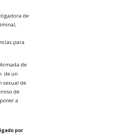
stigadora de
iminal,
encias para
la Armada de
ón
de un
n sexual de
omiso de
 poner a
tigado por