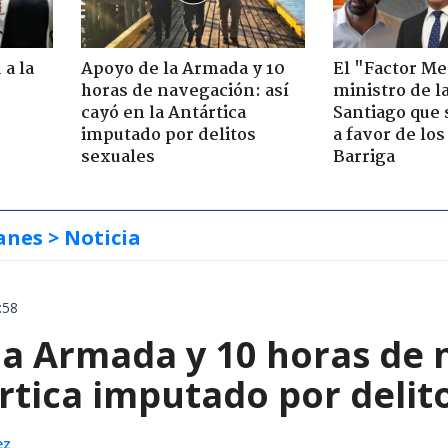
 a la
Apoyo de la Armada y 10
El "Factor Me
o
horas de navegación: así
ministro de l
cayó en la Antártica
Santiago que
imputado por delitos
a favor de lo
sexuales
Barriga
anes
> Noticia
:58
la Armada y 10 horas de 
rtica imputado por delit
ez