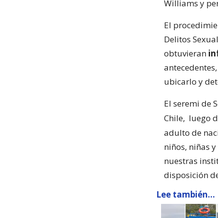
Williams y pe
El procedimie
Delitos Sexual
obtuvieran
in
antecedentes,
ubicarlo y det
El seremi de 
Chile,
luego d
adulto de nac
niños, niñas 
nuestras inst
disposición de
Lee también...