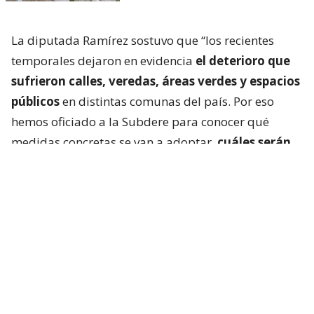
La diputada Ramírez sostuvo que “los recientes
temporales dejaron en evidencia
el deterioro que
sufrieron calles, veredas, áreas verdes y espacios
públicos
en distintas comunas del país. Por eso
hemos oficiado a la Subdere para conocer qué
medidas concretas se van a adoptar,
cuáles serán
los recursos disponibles y cómo se priorizará
la
recuperación de la infraestructura dañada. La
seguridad de las personas no puede seguir
esperando”.
En detalle, se solicita también saber si se levantará
un catastro nacional de afectaciones, cómo y cuáles
comunas serán consideradas, los criterios técnicos