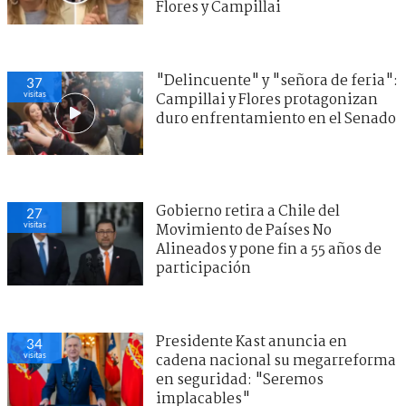
Flores y Campillai
"Delincuente" y "señora de feria":
36
visitas
Campillai y Flores protagonizan
duro enfrentamiento en el Senado
Gobierno retira a Chile del
30
visitas
Movimiento de Países No
Alineados y pone fin a 55 años de
participación
Presidente Kast anuncia en
30
visitas
cadena nacional su megarreforma
en seguridad: "Seremos
implacables"