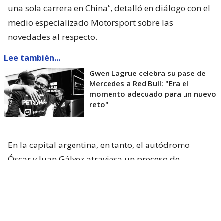
una sola carrera en China”, detalló en diálogo con el
medio especializado Motorsport sobre las
novedades al respecto.
Lee también...
Gwen Lagrue celebra su pase de
Mercedes a Red Bull: "Era el
momento adecuado para un nuevo
reto"
En la capital argentina, en tanto, el autódromo
Óscar y Juan Gálvez atraviesa un proceso de
renovación para recibir
la fecha ya confirmada del
MotoGP en 2027
y a la vez, sueña con recibir otra
vez al Gran Circo en 2028.