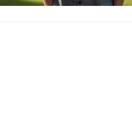
VER RESUMEN
te Deportes Copiapó terminó marcando un punto de qui
muco
. El cuadro albiverde confirmó este jueves la salida
mo entrenador.
fuerte. El pasado fin de semana, Temuco cayó por un con
ón de Atacama’ en el estadio Germán Becker, resultado que
onado y al entrenador asumiendo la responsabilidad por
mento.
artido desde que estamos acá
“, decía el otrora campeó