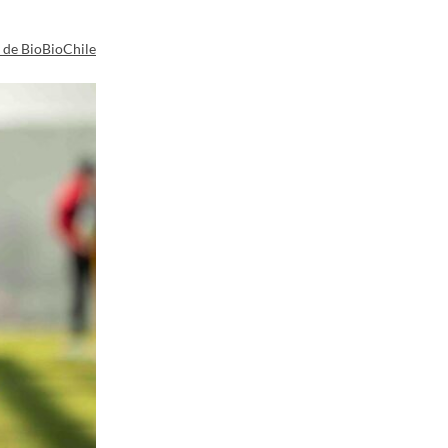
a de BioBioChile