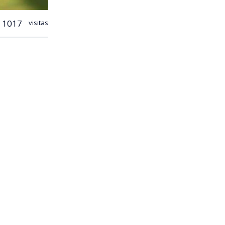
1017
visitas
ebre en
 de
Arturo
tundente 4-1
 dejó al
 el
n con Colo