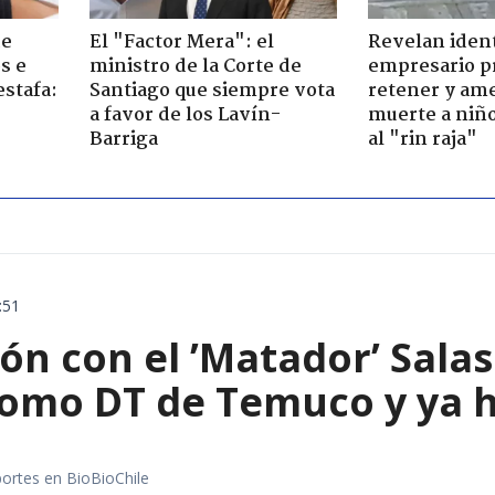
de
El "Factor Mera": el
Revelan iden
s e
ministro de la Corte de
empresario p
estafa:
Santiago que siempre vota
retener y am
a favor de los Lavín-
muerte a niño
Barriga
al "rin raja"
:51
ón con el ’Matador’ Sala
como DT de Temuco y ya h
portes en BioBioChile