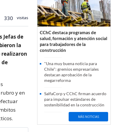
330
visitas
CChC destaca programas de
 Jefas de
salud, formación y atención social
para trabajadores de la
bieron la
construcción
 realizaron
 de
"Una muy buena noticia para
Chile": gremios empresariales
destacan aprobación de la
megarreforma
as
 rubro y en
SalfaCorp y CChC firman acuerdo
para impulsar estándares de
efectuar
sostenibilidad en la construcción
ámbitos
MÁS NOTICIAS
ticos.