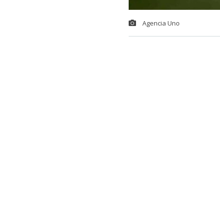
Agencia Uno
La derrota an
Deportes Te
Sanhueza
co
El golpe fue 
frente al ‘Le
equipo cuesti
complejo mo
“
Es el peor p
Colo.