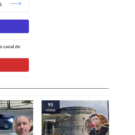
s
o canal de
95
visitas