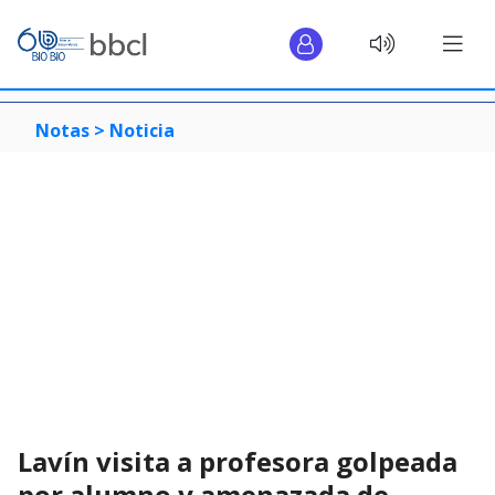
Notas >
Noticia
Lavín visita a profesora golpeada
por alumno y amenazada de