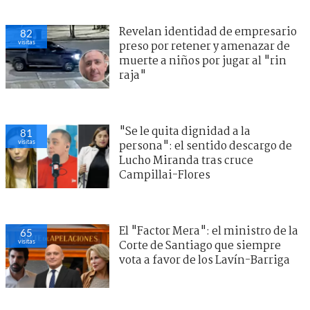
Revelan identidad de empresario
82
visitas
preso por retener y amenazar de
muerte a niños por jugar al "rin
raja"
"Se le quita dignidad a la
81
visitas
persona": el sentido descargo de
Lucho Miranda tras cruce
Campillai-Flores
El "Factor Mera": el ministro de la
65
visitas
Corte de Santiago que siempre
vota a favor de los Lavín-Barriga