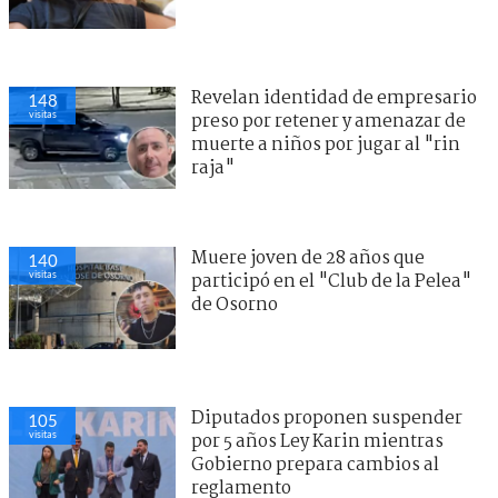
Revelan identidad de empresario
148
visitas
preso por retener y amenazar de
muerte a niños por jugar al "rin
raja"
Muere joven de 28 años que
140
visitas
participó en el "Club de la Pelea"
de Osorno
Diputados proponen suspender
105
visitas
por 5 años Ley Karin mientras
Gobierno prepara cambios al
reglamento