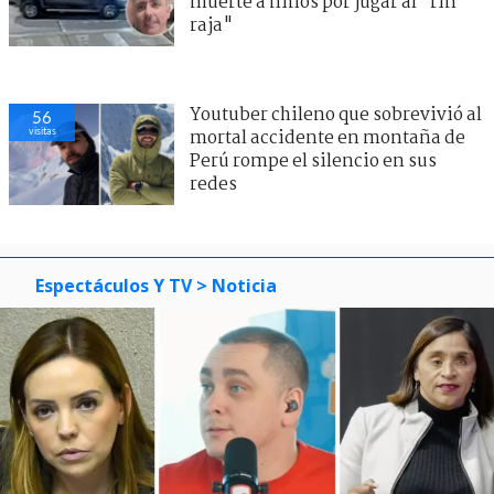
muerte a niños por jugar al "rin
raja"
Youtuber chileno que sobrevivió al
56
visitas
mortal accidente en montaña de
Perú rompe el silencio en sus
redes
Espectáculos Y TV
> Noticia