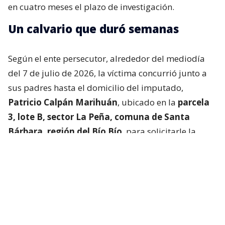
en cuatro meses el plazo de investigación.
Un calvario que duró semanas
Según el ente persecutor, alrededor del mediodía
del 7 de julio de 2026, la víctima concurrió junto a
sus padres hasta el domicilio del imputado,
Patricio Calpán Marihuán
, ubicado en la
parcela
3, lote B, sector La Peña, comuna de Santa
Bárbara, región del Bío Bío
, para solicitarle la
devolución de una motosierra que le habían
prestado.
El imputado aceptó entregar la especie,
bajo la
condición de que la víctima se quedara a
conversar a solas con él.
Lo que fue aceptado por