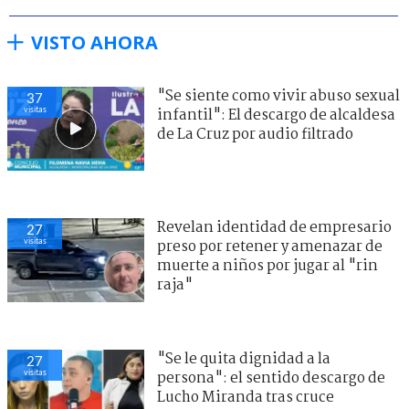
VISTO AHORA
"Se siente como vivir abuso sexual
37
visitas
infantil": El descargo de alcaldesa
de La Cruz por audio filtrado
Revelan identidad de empresario
27
visitas
preso por retener y amenazar de
muerte a niños por jugar al "rin
raja"
"Se le quita dignidad a la
27
visitas
persona": el sentido descargo de
Lucho Miranda tras cruce