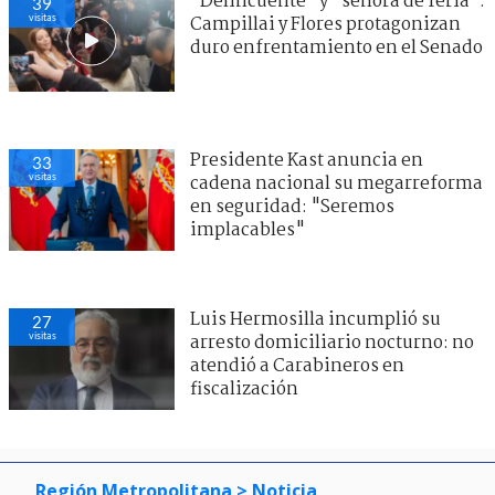
"Delincuente" y "señora de feria":
39
visitas
Campillai y Flores protagonizan
duro enfrentamiento en el Senado
Presidente Kast anuncia en
33
visitas
cadena nacional su megarreforma
en seguridad: "Seremos
implacables"
Luis Hermosilla incumplió su
27
visitas
arresto domiciliario nocturno: no
atendió a Carabineros en
fiscalización
Región Metropolitana
> Noticia