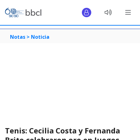
Notas >
Noticia
Tenis: Cecilia Costa y Fernanda
Brito celebraron oro en Juegos