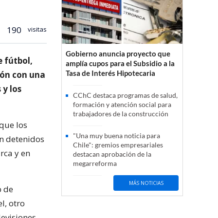
190
visitas
Gobierno anuncia proyecto que
 fútbol,
amplía cupos para el Subsidio a la
Tasa de Interés Hipotecaria
ión con una
 y los
CChC destaca programas de salud,
formación y atención social para
trabajadores de la construcción
 que los
"Una muy buena noticia para
on detenidos
Chile": gremios empresariales
rca y en
destacan aprobación de la
megarreforma
MÁS NOTICIAS
b de
l, otro
levisiones