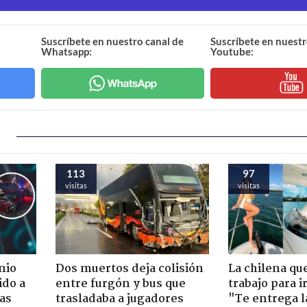
Suscríbete en nuestro canal de
Suscríbete en nuestr
Whatsapp:
Youtube:
113
97
visitas
visitas
nio
Dos muertos deja colisión
La chilena qu
ido a
entre furgón y bus que
trabajo para i
ras
trasladaba a jugadores
"Te entrega l