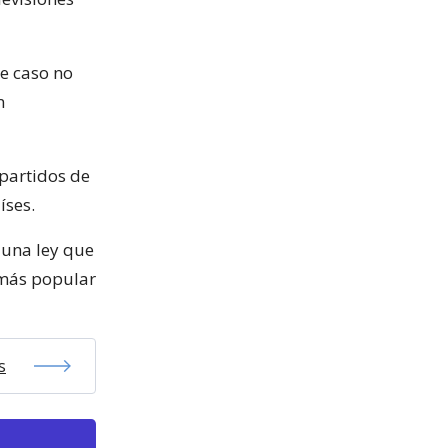
te caso no
n
partidos de
íses.
 una ley que
 más popular
s