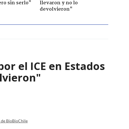
ero sin serlo"
llevaron y no lo
devolvieron"
por el ICE en Estados
olvieron"
a de BioBioChile