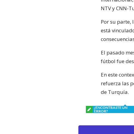
NTV y CNN-Tu
Por su parte,
está vinculad
consecuencias
El pasado me
fútbol fue de
En este contex
refuerza las 
de Turquía.
¿ENCONTRASTE UN
ERROR?