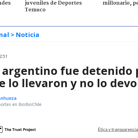
ndes
juveniles de Deportes
millonario, p
Temuco
nal
> Noticia
2:51
 argentino fue detenido 
e lo llevaron y no lo dev
Sanhueza
portes en BioBioChile
Ética y transparenci