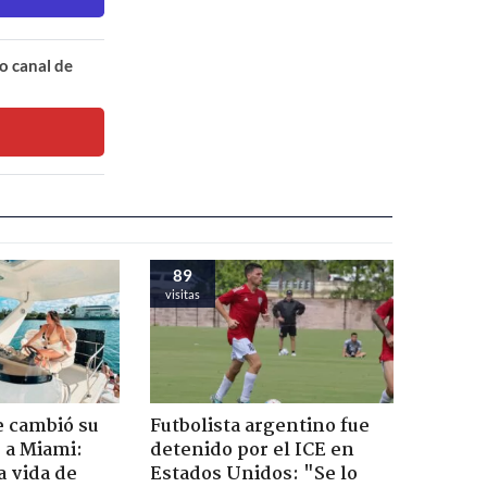
o canal de
89
visitas
e cambió su
Futbolista argentino fue
r a Miami:
detenido por el ICE en
a vida de
Estados Unidos: "Se lo