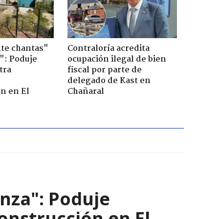
te chantas"
Contraloría acredita
": Poduje
ocupación ilegal de bien
tra
fiscal por parte de
r
delegado de Kast en
n en El
Chañaral
nza": Poduje
nstrucción en El