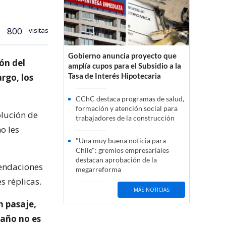
800
visitas
Gobierno anuncia proyecto que
ón del
amplía cupos para el Subsidio a la
Tasa de Interés Hipotecaria
rgo, los
CChC destaca programas de salud,
formación y atención social para
olución de
trabajadores de la construcción
o les
"Una muy buena noticia para
Chile": gremios empresariales
destacan aprobación de la
mendaciones
megarreforma
 réplicas.
MÁS NOTICIAS
n pasaje,
daño no es