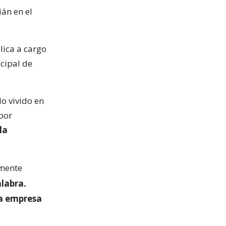
ián en el
lica a cargo
icipal de
lo vivido en
por
la
emente
alabra.
a empresa