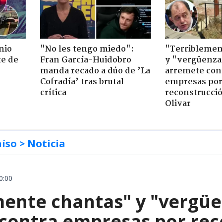
nio
"No les tengo miedo":
"Terriblemen
te de
Fran García-Huidobro
y "vergüenza
manda recado a dúo de ’La
arremete con
Cofradía’ tras brutal
empresas po
crítica
reconstrucció
Olivar
aíso
> Noticia
0:00
mente chantas" y "vergüe
contra empresas por reco