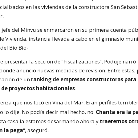
cializados en las viviendas de la constructora San Sebast
r.
l jefe del Minvu se enmarcaron en su primera cuenta púb
de Vivienda, instancia llevada a cabo en el gimnasio mun
del Bío Bío-.
presentar la sección de “Fiscalizaciones”, Poduje narró 
 donde anunció nuevas medidas de revisión. Entre estas, 
reación de un
ranking de empresas constructoras para 
 de proyectos habitacionales
.
enza que nos tocó en Viña del Mar. Eran perfiles terribl
 yo lo dije. No podía decir mal hecho, no.
Chanta era la p
sta casa la estamos desarmando ahora y
traeremos otr
n la pega
“, aseguró.