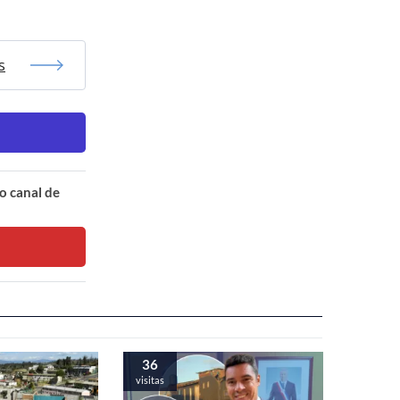
s
o canal de
36
visitas