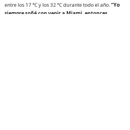
entre los 17 °C y los 32 °C durante todo el año.
“Yo
siempre soñé con venir a Miami, entonces,
siempre me lo imaginaba todo muy celeste o
muy verde, con los colores muy intensos y en
realidad cuando llegué, era lo mismo que
imaginaba”,
revela la hualpenina.
“Acá decimos
que Miami no necesita filtro de colores”
, añade.
En cuanto a la eterna fiesta y diversión que exuda la
ciudad, la chilena cuenta que los habitantes de
Miami, conocen cómo venderse al mundo. “Aquí las
mujeres vamos a la discoteca, a cenar y a los yates,
de modo gratis porque es un negocio mostrar los
lujos”, sostiene Jennifer.
“Siento que Miami te entrega la vida de un