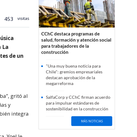
453
visitas
CChC destaca programas de
música
salud, formación y atención social
para trabajadores de la
n La
construcción
tes de un
"Una muy buena noticia para
Chile": gremios empresariales
destacan aprobación de la
megarreforma
a”, gritó al
SalfaCorp y CChC firman acuerdo
para impulsar estándares de
ñas y
sostenibilidad en la construcción
bién integra
MÁS NOTICIAS
a, Yoel le