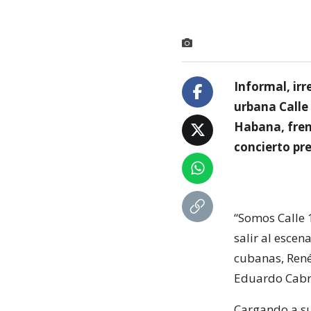
Informal, ir
urbana Calle 
Habana, fren
concierto pr
“Somos Calle 
salir al esce
cubanas, René 
Eduardo Cabra,
Cargando a su