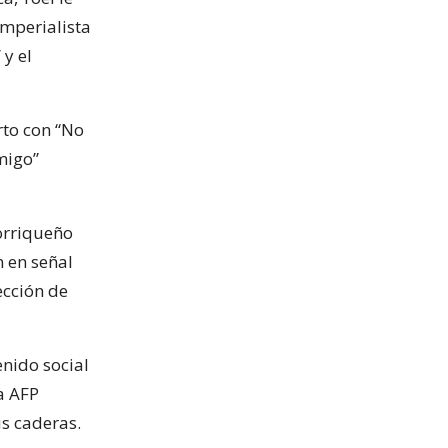
Imperialista
 y el
rto con “No
migo”
torriqueño
n en señal
Sección de
nido social
a AFP
s caderas.