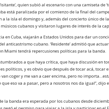
‘Visitante’, quien subió al escenario con una camiseta de 
uba está paralizada por el comienzo de la final del cam
on a la isla el domingo y, además del concierto único de l
músicos cubanos y visitaron lugares de interés de la capi
cia en Cuba, viajarán a Estados Unidos para dar un conci
el anticastrismo cubano. ‘Residente’ admitió que actua
en Miami tendrá repercusiones políticas para la banda.
tumbrados a que haya crítica, que haya discusión en to
es políticos, y es obvio que después de tocar acá, tocar 
 van coger y me van a caer encima, pero no importa…es
 que eso va a pasar, pero a nosotros nos da igual”, dijo 
de la banda era esperada por los cubanos desde diciem
 negó el permiso para viajar a la isla y participar en el F