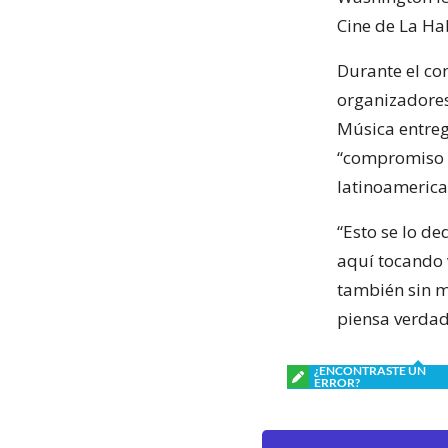
Cine de La Ha
Durante el co
organizadores
Música entreg
“compromiso c
latinoamerica
“Esto se lo d
aquí tocando 
también sin m
piensa verdad
¿ENCONTRASTE UN
ERROR?