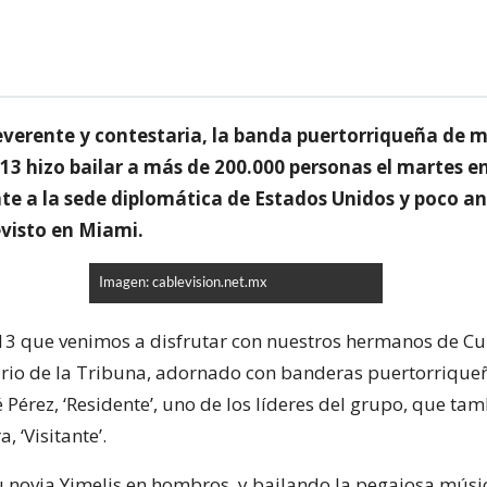
reverente y contestaria, la banda puertorriqueña de 
13 hizo bailar a más de 200.000 personas el martes e
te a la sede diplomática de Estados Unidos y poco an
evisto en Miami.
Imagen: cablevision.net.mx
13 que venimos a disfrutar con nuestros hermanos de Cub
nario de la Tribuna, adornado con banderas puertorrique
Pérez, ‘Residente’, uno de los líderes del grupo, que tam
 ‘Visitante’.
 novia Yimelis en hombros, y bailando la pegajosa músic