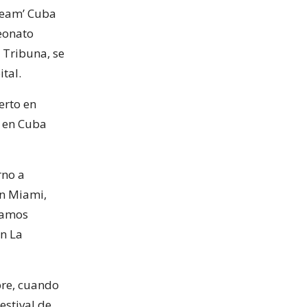
‘team’ Cuba
peonato
a Tribuna, se
tal.
erto en
r en Cuba
rno a
en Miami,
tamos
en La
bre, cuando
estival de