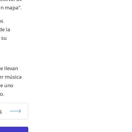
in mapa”.
os
de la
 su
e llevan
cer música
ue uno
o.
s