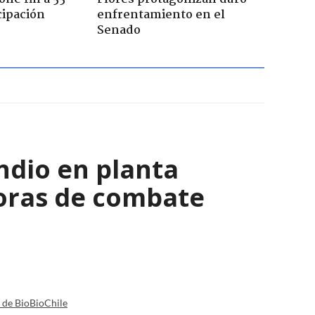
cipación
enfrentamiento en el
Senado
ndio en planta
horas de combate
a de BioBioChile