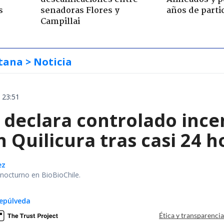
s
senadoras Flores y
años de parti
Campillai
tana
> Noticia
 23:51
declara controlado ince
 Quilicura tras casi 24 
ez
r nocturno en BioBioChile.
epúlveda
Ética y transparenci