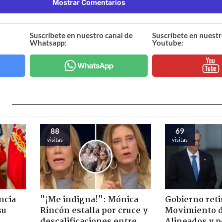
Mostrar Comentarios
Suscríbete en nuestro canal de
Suscríbete en nuestr
Whatsapp:
Youtube:
88
69
visitas
visitas
ncia
"¡Me indigna!": Mónica
Gobierno retir
su
Rincón estalla por cruce y
Movimiento d
descalificaciones entre
Alineados y p