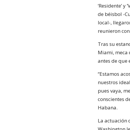
‘Residente’ y 
de béisbol -C
local-, llegar
reunieron con 
Tras su estan
Miami, meca d
antes de que 
“Estamos acos
nuestros ideal
pues vaya, me
conscientes de
Habana.
La actuación 
Washington les