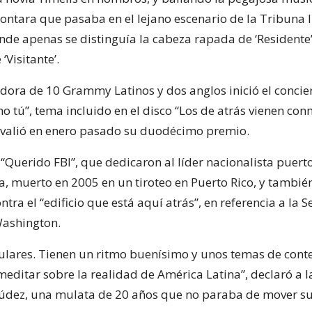
contara que pasaba en el lejano escenario de la Tribuna 
nde apenas se distinguía la cabeza rapada de ‘Residente’
‘Visitante’.
adora de 10 Grammy Latinos y dos anglos inició el concie
o tú”, tema incluido en el disco “Los de atrás vienen con
e valió en enero pasado su duodécimo premio.
 “Querido FBI”, que dedicaron al líder nacionalista puer
a, muerto en 2005 en un tiroteo en Puerto Rico, y tambié
ntra el “edificio que está aquí atrás”, en referencia a la 
Washington.
ulares. Tienen un ritmo buenísimo y unos temas de conte
meditar sobre la realidad de América Latina”, declaró a l
dez, una mulata de 20 años que no paraba de mover su