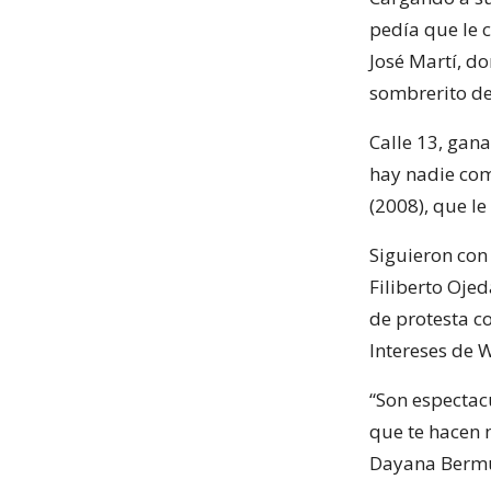
pedía que le 
José Martí, do
sombrerito de 
Calle 13, gan
hay nadie com
(2008), que l
Siguieron con
Filiberto Ojed
de protesta co
Intereses de 
“Son espectac
que te hacen 
Dayana Bermú