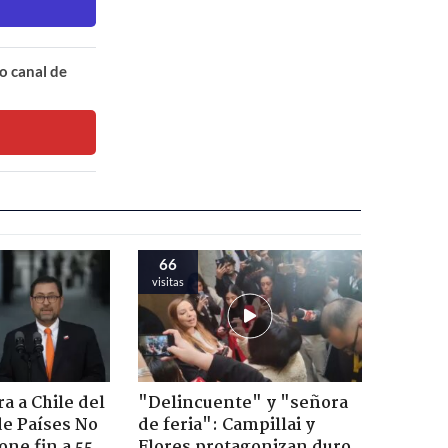
o canal de
66
visitas
a a Chile del
"Delincuente" y "señora
e Países No
de feria": Campillai y
one fin a 55
Flores protagonizan duro