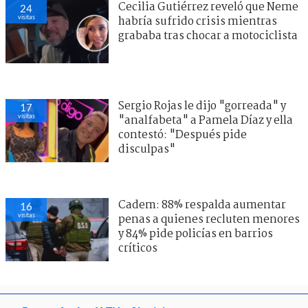
Cecilia Gutiérrez reveló que Neme
24
visitas
habría sufrido crisis mientras
grababa tras chocar a motociclista
Sergio Rojas le dijo "gorreada" y
17
visitas
"analfabeta" a Pamela Díaz y ella
contestó: "Después pide
disculpas"
Cadem: 88% respalda aumentar
16
visitas
penas a quienes recluten menores
y 84% pide policías en barrios
críticos