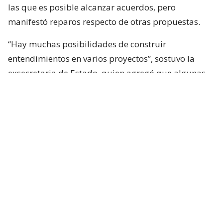
las que es posible alcanzar acuerdos, pero
manifestó reparos respecto de otras propuestas.
“Hay muchas posibilidades de construir
entendimientos en varios proyectos”, sostuvo la
exsecretaria de Estado, quien agregó que algunas
iniciativas generan dudas porque, a su juicio, son
“
conflictivas
” y al mismo tiempo “
innecesarias
“.
Entre estas últimas ubicó los cambios
constitucionales planteados por La Moneda. Tohá
también cuestionó la eventual creación de un nuevo
estado de excepción y la incorporación de nuevas
disposiciones vinculadas a seguridad en la
Constitución.
Según planteó,
la prioridad debería estar puesta