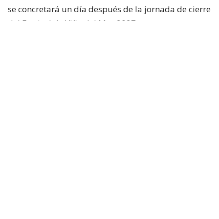
se concretará un día después de la jornada de cierre
del Festival de Viña del Mar 2027.
Ver esta publicación en Instagram