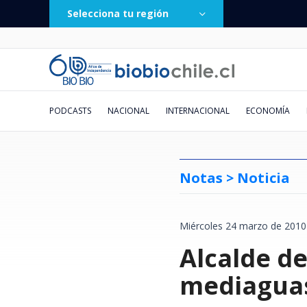
Selecciona tu región
PODCASTS
NACIONAL
INTERNACIONAL
ECONOMÍA
Notas >
Noticia
Miércoles 24 marzo de 2010
Hombre intentó ingresar y robar
Al menos 2 muertos y 16 heridos
Huawei responde a solicitud de
Burton Day One trae snowboard
Remezón en ’Hay que decirlo’:
Conversar la lectura
"He grabado sus sucios
De los 30 °C a los -8 °C: revisa
Boric recorre San 
España impone de 
Kast evita apoyar s
Debut de Vozinha en
JM Astorga lapida a 
Cuando la piedra se 
El "Factor Mera": e
Emiten Alerta de se
en cuartel de la PDI en Viña del
dejan ataques rusos a Ucrania:
liquidación en Chile: afirma que
de élite a Chile: cracks
Gissella Gallardo es
numeritos": el correo extorsivo
AQUÍ el pronóstico de la DMC
Alcalde d
afirma que comuna 
inmediata controles
Ley Karin pero afir
Ortiz pone en duda 
insulto a Campillai:
vitrina: reformas d
la Corte de Santiag
falla en cinta de esc
Mar: detectives lo detuvieron
un bombardeo alcanzó estadio
fue retirada y que deuda estaba
confirmados para nueva edición
desvinculada de Canal 13 tras un
que llegó a cientos de fiscales
para este fin de semana en Chile
dignidad tras gesti
a ciudadanos prove
leyes se pueden pe
La Calera y espera q
calaña que tenemos
cultural ucraniano
vota a favor de los 
alpinismo: revisa a
de fútbol
pagada
en El Colorado
año como panelista
con el narco"
Italia
trabajando"
Congreso"
afectados
mediagua