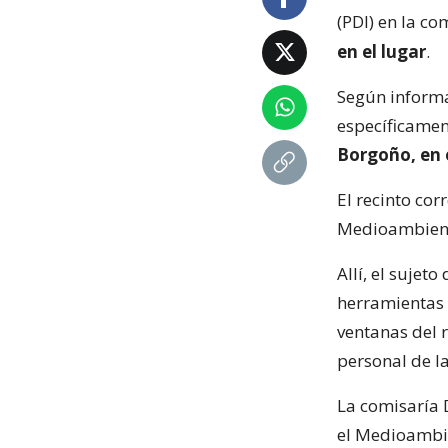
(PDI) en la c
en el lugar
.
Según inform
específicamen
Borgoño, en e
El recinto cor
Medioambiente
Allí, el sujeto
herramientas p
ventanas del r
personal de la
La comisaría 
el Medioambie