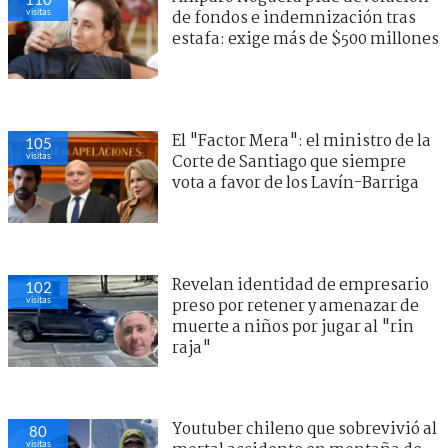
visitas
de fondos e indemnización tras
estafa: exige más de $500 millones
El "Factor Mera": el ministro de la
105
visitas
Corte de Santiago que siempre
vota a favor de los Lavín-Barriga
Revelan identidad de empresario
102
visitas
preso por retener y amenazar de
muerte a niños por jugar al "rin
raja"
Youtuber chileno que sobrevivió al
80
visitas