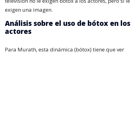
televisión no le exigen bótox a los actores, pero sí le
exigen una imagen.
Análisis sobre el uso de bótox en los
actores
Para Murath, esta dinámica (bótox) tiene que ver
con los espacios ganados por los propios artistas y
con las exigencias televisivas que pesan sobre ellos.
“Normalmente se les pide, sobre todo a las actrices,
tener un canon de belleza. Entonces,
cada actriz va
a defender su espacio, y va a utilizar o va a
buscar recursos que le permitan mantenerse
dentro de ese tiempo
. Cuando un médico no sabe
de arte, o no sabe lo que es realmente nuestra
carrera, te dejan la cara sin expresión. Pero cuando