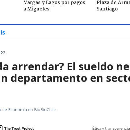
Vargas y Lagos por pagos
Plaza de Arm
a Migueles
Santiago
is
:22
da arrendar? El sueldo ne
n departamento en secto
ra de Economía en BioBioChile.
Ética y transparenci