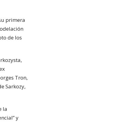
 su primera
modelación
oto de los
rkozysta,
 ex
eorges Tron,
de Sarkozy,
e la
ncial” y