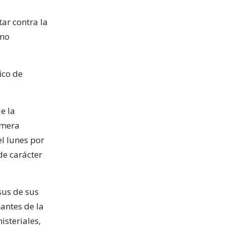
ar contra la
 no
ico de
e la
imera
l lunes por
de carácter
sus de sus
 antes de la
isteriales,