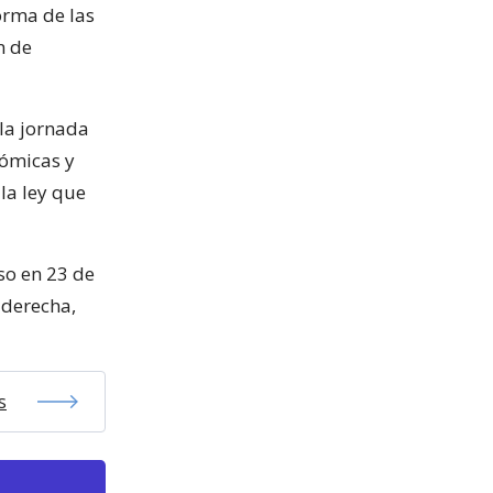
orma de las
n de
 la jornada
nómicas y
la ley que
so en 23 de
 derecha,
s