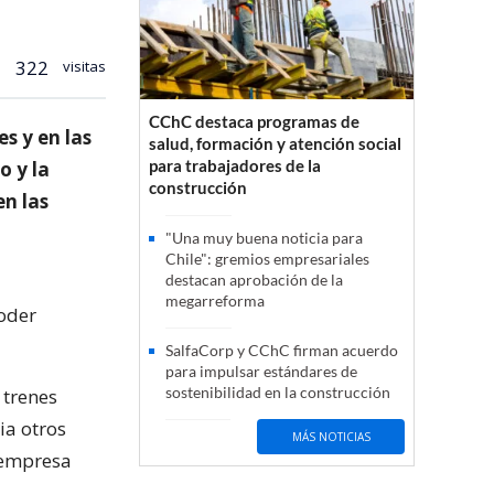
322
visitas
CChC destaca programas de
s y en las
salud, formación y atención social
para trabajadores de la
o y la
construcción
en las
"Una muy buena noticia para
Chile": gremios empresariales
destacan aprobación de la
megarreforma
poder
SalfaCorp y CChC firman acuerdo
para impulsar estándares de
sostenibilidad en la construcción
 trenes
ia otros
MÁS NOTICIAS
 empresa