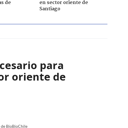
as de
en sector oriente de
Santiago
cesario para
r oriente de
a de BioBioChile