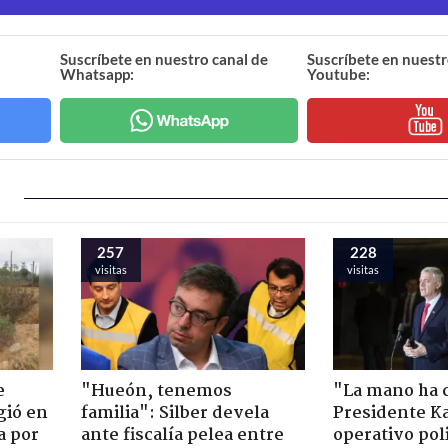
Suscríbete en nuestro canal de
Suscríbete en nuestr
Whatsapp:
Youtube:
257
228
visitas
visitas
e
"Hueón, tenemos
"La mano ha 
gió en
familia": Silber devela
Presidente Ka
a por
ante fiscalía pelea entre
operativo poli