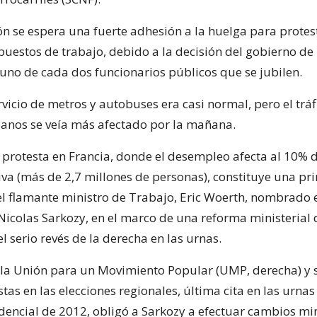
ón se espera una fuerte adhesión a la huelga para protest
puestos de trabajo, debido a la decisión del gobierno de
uno de cada dos funcionarios públicos que se jubilen.
ervicio de metros y autobuses era casi normal, pero el tráf
anos se veía más afectado por la mañana.
 protesta en Francia, donde el desempleo afecta al 10% d
iva (más de 2,7 millones de personas), constituye una pr
l flamante ministro de Trabajo, Eric Woerth, nombrado e
 Nicolas Sarkozy, en el marco de una reforma ministerial 
el serio revés de la derecha en las urnas.
 la Unión para un Movimiento Popular (UMP, derecha) y 
stas en las elecciones regionales, última cita en las urnas
dencial de 2012, obligó a Sarkozy a efectuar cambios min