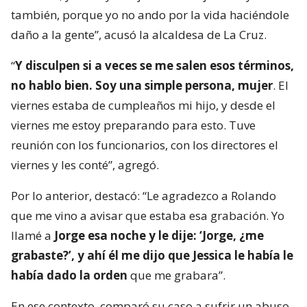
también, porque yo no ando por la vida haciéndole
daño a la gente”, acusó la alcaldesa de La Cruz.
“
Y disculpen si a veces se me salen esos términos,
no hablo bien. Soy una simple persona, mujer
. El
viernes estaba de cumpleaños mi hijo, y desde el
viernes me estoy preparando para esto. Tuve
reunión con los funcionarios, con los directores el
viernes y les conté”, agregó.
Por lo anterior, destacó: “Le agradezco a Rolando
que me vino a avisar que estaba esa grabación. Yo
llamé a
Jorge esa noche y le dije: ‘Jorge, ¿me
grabaste?’, y ahí él me dijo que Jessica le había le
había dado la orden
que me grabara”.
En ese contexto, comparó su caso a sufrir un abuso