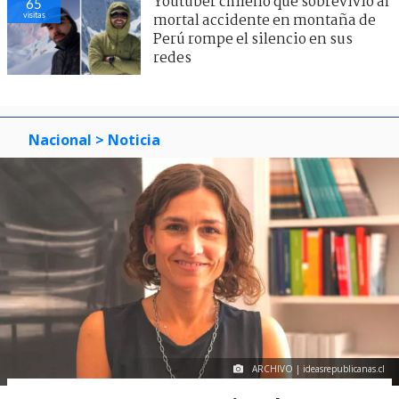
Youtuber chileno que sobrevivió al
65
visitas
mortal accidente en montaña de
Perú rompe el silencio en sus
redes
Nacional
> Noticia
ARCHIVO | ideasrepublicanas.cl