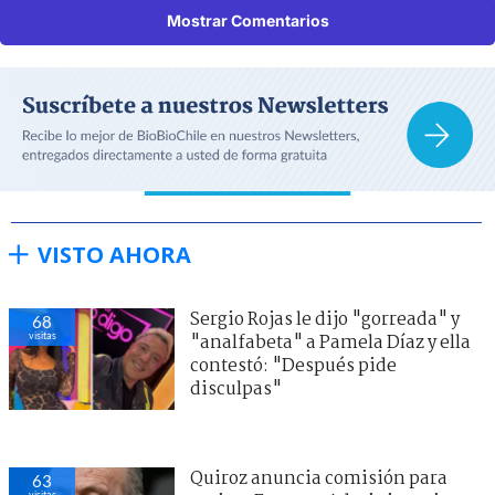
Mostrar Comentarios
VISTO AHORA
Sergio Rojas le dijo "gorreada" y
68
visitas
"analfabeta" a Pamela Díaz y ella
contestó: "Después pide
disculpas"
Quiroz anuncia comisión para
63
visitas