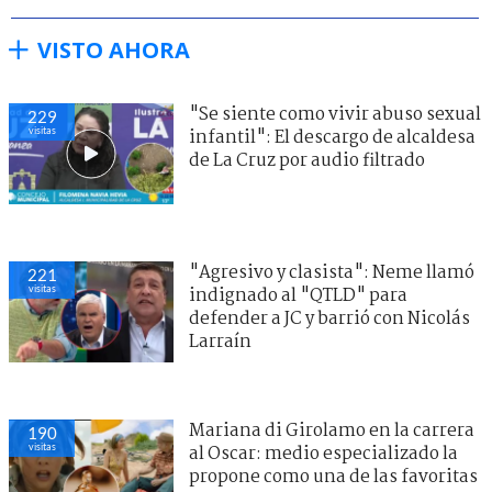
VISTO AHORA
"Se siente como vivir abuso sexual
229
visitas
infantil": El descargo de alcaldesa
de La Cruz por audio filtrado
"Agresivo y clasista": Neme llamó
221
visitas
indignado al "QTLD" para
defender a JC y barrió con Nicolás
Larraín
Mariana di Girolamo en la carrera
190
visitas
al Oscar: medio especializado la
propone como una de las favoritas